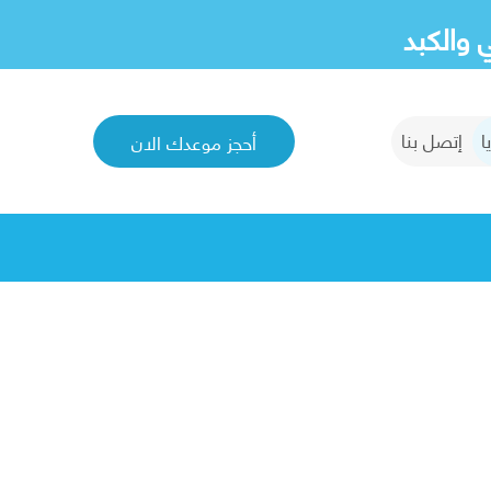
 والكبد
ا
إتصل بنا
أحجز موعدك الان