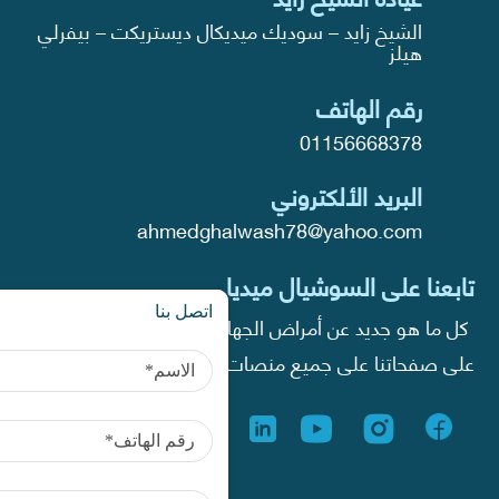
الشيخ زايد – سوديك ميديكال ديستريكت – بيفرلي
هيلز
رقم الهاتف
01156668378
البريد الألكتروني
ahmedghalwash78@yahoo.com
تابعنا على السوشيال ميديا
اتصل بنا
كل ما هو جديد عن أمراض الجهاز الهضمي والكبد تجده
على صفحاتنا على جميع منصات التواصل الاجتماعي.