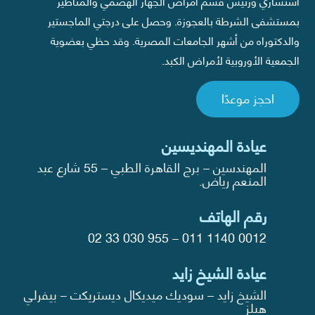
استشاري ورئيس قسم أمراض الجهاز الهضمي والمناظير
بمستشفى الشرطة بالعجوزة. وحصل على درجتي الماجستير
والدكتوراه من أشهر الجامعات المصرية. وقد حظي بعضوية
الجمعية الأوروبية لأمراض الكبد.
احجز موعدًا
عيادة المهنديسين
المهندسين – برج القاهرة الطبي – 55 شارع عبد
المنعم رياض.
رقم الهاتف
02 33 030 955
–
011 1140 0012
عيادة الشيخ زايد
الشيخ زايد – سوديك ميديكال ديستريكت – بيفرلي
هيلز