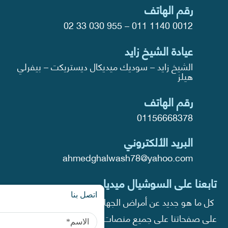
رقم الهاتف
02 33 030 955
–
011 1140 0012
عيادة الشيخ زايد
الشيخ زايد – سوديك ميديكال ديستريكت – بيفرلي
هيلز
رقم الهاتف
01156668378
البريد الألكتروني
ahmedghalwash78@yahoo.com
تابعنا على السوشيال ميديا
اتصل بنا
كل ما هو جديد عن أمراض الجهاز الهضمي والكبد تجده
على صفحاتنا على جميع منصات التواصل الاجتماعي.